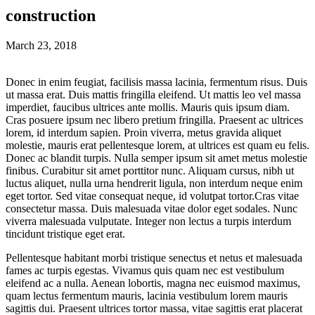
construction
March 23, 2018
Donec in enim feugiat, facilisis massa lacinia, fermentum risus. Duis
ut massa erat. Duis mattis fringilla eleifend. Ut mattis leo vel massa
imperdiet, faucibus ultrices ante mollis. Mauris quis ipsum diam.
Cras posuere ipsum nec libero pretium fringilla. Praesent ac ultrices
lorem, id interdum sapien. Proin viverra, metus gravida aliquet
molestie, mauris erat pellentesque lorem, at ultrices est quam eu felis.
Donec ac blandit turpis. Nulla semper ipsum sit amet metus molestie
finibus. Curabitur sit amet porttitor nunc. Aliquam cursus, nibh ut
luctus aliquet, nulla urna hendrerit ligula, non interdum neque enim
eget tortor. Sed vitae consequat neque, id volutpat tortor.Cras vitae
consectetur massa. Duis malesuada vitae dolor eget sodales. Nunc
viverra malesuada vulputate. Integer non lectus a turpis interdum
tincidunt tristique eget erat.
Pellentesque habitant morbi tristique senectus et netus et malesuada
fames ac turpis egestas. Vivamus quis quam nec est vestibulum
eleifend ac a nulla. Aenean lobortis, magna nec euismod maximus,
quam lectus fermentum mauris, lacinia vestibulum lorem mauris
sagittis dui. Praesent ultrices tortor massa, vitae sagittis erat placerat